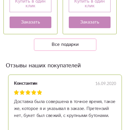
Купить в один
Купить в один
клик
клик
Заказать
Заказать
Все подарки
Отзывы наших покупателей
16.09.2020
Константин
Доставка была совершена в точное время, такое
же, которое я и указывал в заказе. Претензий
нет, букет был свежий, с крупными бутонами.
Моя жена очень любит розовые розы, и я хотел
сделать ей сюрприз, заказав букет из 21 цветка.