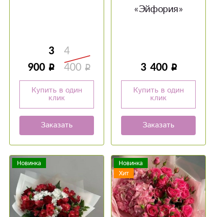
«Эйфория»
3
4
900
400
3 400
Купить в один
Купить в один
клик
клик
Заказать
Заказать
Новинка
Новинка
Хит