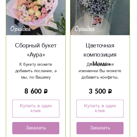
Сборный букет
Цветочная
«Аура»
композиция
«Маме»
К букету можете
Для придания
добавить послание, а
изюминки Вы можете
мы, по Вашему
добавить конфеты,
желанию, можем
открытку или мягкую
8 600
3 500
написать его на
игрушку :)
красивой открытке!
Купить в один
Купить в один
клик
клик
Заказать
Заказать