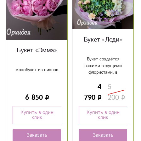
Букет «Леди»
Букет «‎Эмма»‎
Букет создаётся
нашими ведущими
монобукет из пионов
флористами, в
цветовой гамме по
4
5
Вашему желанию.
6 850
790
200
Купить в один
Купить в один
клик
клик
Заказать
Заказать