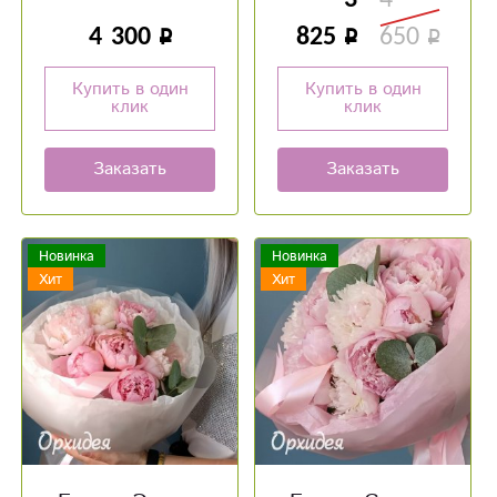
стоит обратить
4 300
825
650
внимание, именно, на
этот :)
Купить в один
Купить в один
клик
клик
Заказать
Заказать
Новинка
Новинка
Хит
Хит