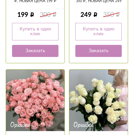
₽, НОВАЯ ЦЕНА 199 ₽
350 ₽, НОВАЯ ЦЕНА 249
₽
199
300
249
350
Купить в один
Купить в один
клик
клик
Заказать
Заказать