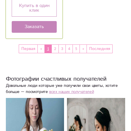
Купить в один
клик
Заказать
Первая
«
1
2
3
4
5
»
Последняя
Фотографии счастливых получателей
Довольные люди которые уже получили свои цветы, хотите
больше — посмотрите
всех наших получателей