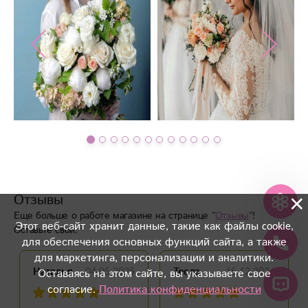
×
Отзывы
Еще больше о работе магазине на странице "
Отзывы
"!
Этот веб-сайт хранит данные, такие как файлы cookie,
Оставьте свой.
для обеспечения основных функций сайта, а также
для маркетинга, персонализации и аналитики.
04.05.2025
15.12.2024
Наталья
Тесла
Оставаясь на этом сайте, вы указываете свое
согласие.
Политика конфиденциальности