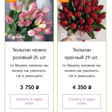
Тюльпан нежно
Тюльпан
розовый 25 шт
красный 29 шт.
по Вашему желанию мы
по Вашему желанию мы
можем как увеличить,
можем как увеличить,
так и уменьшить
так и уменьшить
количество цветка
количество цветка
3 750
4 350
Успевайте сделать
Успевайте сделать
заказ по специальному
заказ по специальному
предложению до 6
предложению до 6
Купить в один
Купить в один
марта. Оформить заказ
марта. Оформить заказ
клик
клик
Вы можете уже сейчас
Вы можете уже сейчас