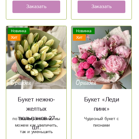
- доставим 8 марта.
- доставим 8 марта.
Заказать
Заказать
Новинка
Новинка
Хит
Хит
Букет нежно-
Букет «Леди
желтых
пинк»
тюльпанов 27
по Вашему желанию мы
Чудесный букет с
можем как увеличить,
пионами
шт.
так и уменьшить
количество цветка