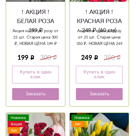
! АКЦИЯ !
! АКЦИЯ !
БЕЛАЯ РОЗА
КРАСНАЯ РОЗА
199 ₽
249 ₽ (60 см)
Акция на белую розу от
Акция на красную розу
25 шт. Старая цена 300
от 25 шт. Старая цена
₽, НОВАЯ ЦЕНА 199 ₽
350 ₽, НОВАЯ ЦЕНА 249
₽
199
300
249
350
Купить в один
Купить в один
клик
клик
Заказать
Заказать
Новинка
Новинка
Акция
Хит
Хит