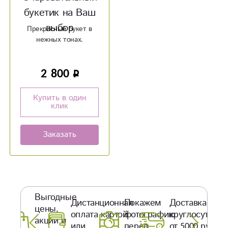
букетик на Ваш
выбор
Прекрасный букет в
нежных тонах.
2 800
Купить в один
клик
Заказать
Выгодные
Дистанционная
Покажем
Доставка
цены,
оплата картой
фотографию
круглосуточно
акции и
или
перед
от 5000 руб