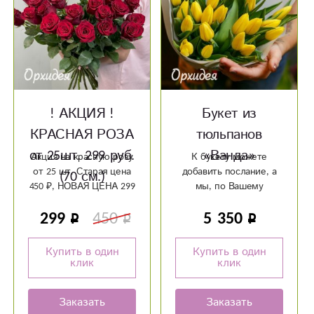
! АКЦИЯ !
Букет из
КРАСНАЯ РОЗА
тюльпанов
от 25шт. 299 руб.
«Ванда»
Акция на красную розу
К букету можете
от 25 шт. Старая цена
добавить послание, а
(70 см.)
450 ₽, НОВАЯ ЦЕНА 299
мы, по Вашему
₽
желанию, можем
299
450
5 350
написать его на
красивой открытке!
Купить в один
Купить в один
клик
клик
Заказать
Заказать