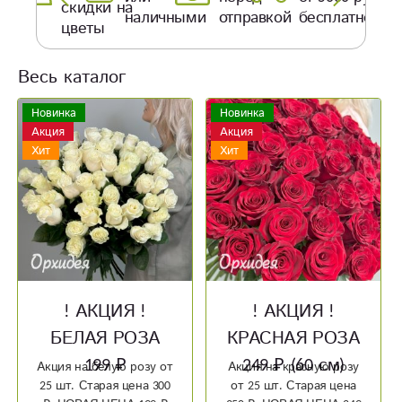
скидки на
наличными
отправкой
бесплатно
цветы
Весь каталог
Новинка
Новинка
Акция
Акция
Хит
Хит
! АКЦИЯ !
! АКЦИЯ !
БЕЛАЯ РОЗА
КРАСНАЯ РОЗА
199 ₽
249 ₽ (60 см)
Акция на белую розу от
Акция на красную розу
25 шт. Старая цена 300
от 25 шт. Старая цена