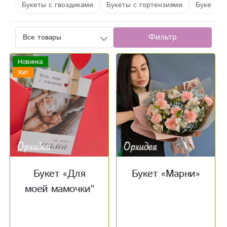
Букеты с гвоздиками
Букеты с гортензиями
Букеты с
Фильтр
Новинка
Хит
Букет «Для
Букет «‎Марни»‎
моей мамочки"