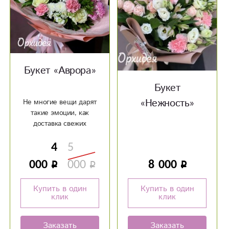
Букет «Аврора»
Букет
«Нежность»
Не многие вещи дарят
такие эмоции, как
доставка свежих
цветов.
4
5
000
000
8 000
Купить в один
Купить в один
клик
клик
Заказать
Заказать