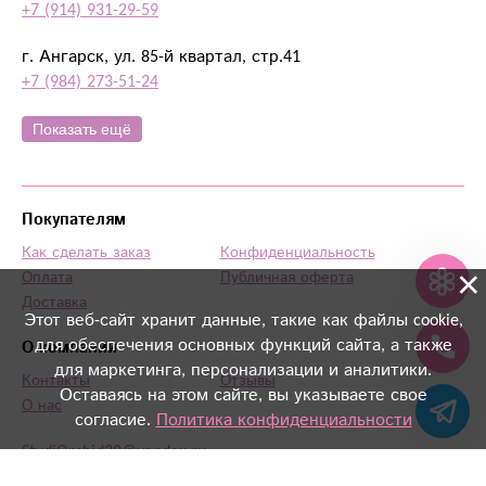
+7 (914) 931-29-59
г. Ангарск, ул. 85-й квартал, стр.41
+7 (984) 273-51-24
Показать ещё
Покупателям
Как сделать заказ
Конфиденциальность
×
Оплата
Публичная оферта
Доставка
Этот веб-сайт хранит данные, такие как файлы cookie,
для обеспечения основных функций сайта, а также
О компании
для маркетинга, персонализации и аналитики.
Контакты
Отзывы
Оставаясь на этом сайте, вы указываете свое
О нас
согласие.
Политика конфиденциальности
StudiOrchid38@yandex.ru