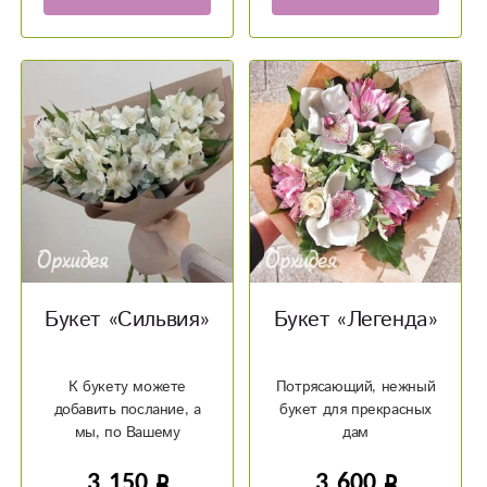
Букет «Сильвия»
Букет «Легенда»
К букету можете
Потрясающий, нежный
добавить послание, а
букет для прекрасных
мы, по Вашему
дам
желанию, можем
3 150
3 600
написать его на