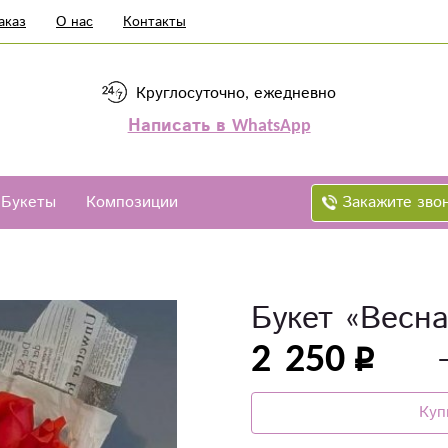
аказ
О нас
Контакты
Круглосуточно, ежедневно
Написать в WhatsApp
Закажите зво
Букеты
Композиции
Букет «Весн
2 250
Куп