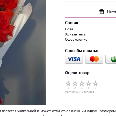
Наме
Состав
Роза

Хризантема 

Оформление
Способы оплаты:
Оцени товар:
Рейтинг:
0
/5 -
0
голосов
 является уникальной и может отличаться внешним видом, размером