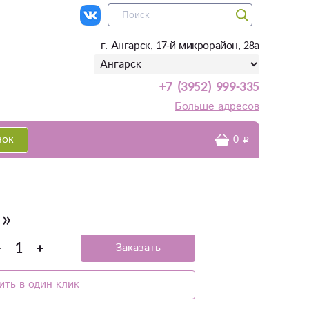
г. Ангарск, 17-й микрорайон, 28а
+7 (3952) 999-335
Больше адресов
нок
0
а»
Заказать
ить в один клик