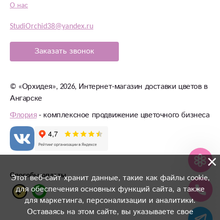
О нас
StudiOrchid38@yandex.ru
Заказать звонок
©
«Орхидея»
, 2026, Интернет-магазин доставки цветов в
Ангарске
Флория
- комплексное продвижение цветочного бизнеса
×
Способы оплаты
Этот веб-сайт хранит данные, такие как файлы cookie,
для обеспечения основных функций сайта, а также
для маркетинга, персонализации и аналитики.
Оставаясь на этом сайте, вы указываете свое