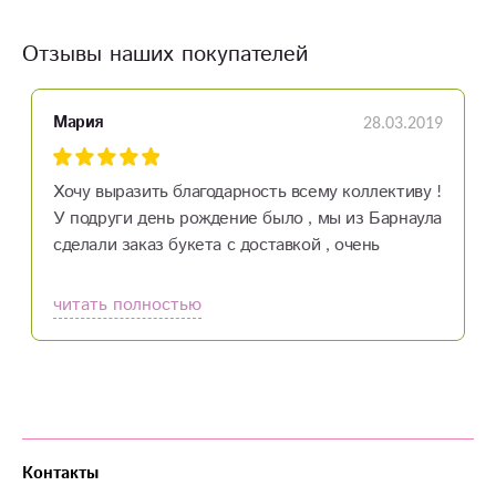
Отзывы наших покупателей
28.03.2019
Мария
Хочу выразить благодарность всему коллективу !
У подруги день рождение было , мы из Барнаула
сделали заказ букета с доставкой , очень
порадовало что все было оперативно, очень
порадовало ,что прежде чем отправлять букет
читать полностью
мне его сфотографировали и отправили фото )
букет свежий , красивый и цена просто сказка , я
очень довольна и подруга тоже ... спасибо вам за
вашу работу , вы приносите людям радость.
Контакты