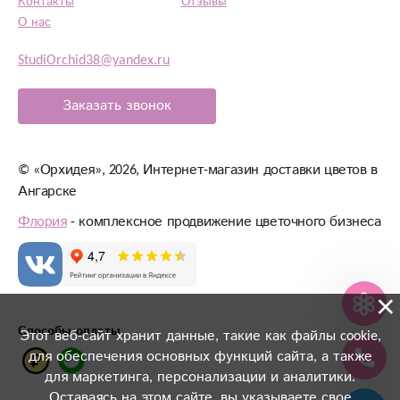
Контакты
Отзывы
О нас
StudiOrchid38@yandex.ru
Заказать звонок
©
«Орхидея»
, 2026, Интернет-магазин доставки цветов в
Ангарске
Флория
- комплексное продвижение цветочного бизнеса
×
Способы оплаты
Этот веб-сайт хранит данные, такие как файлы cookie,
для обеспечения основных функций сайта, а также
для маркетинга, персонализации и аналитики.
Оставаясь на этом сайте, вы указываете свое