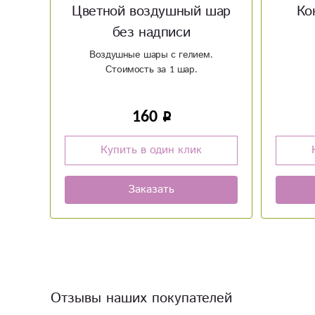
шар
Конверт «С 8 марта»
Во
Д
.
Стоим
гелия. 
50
Купить в один клик
Заказать
Отзывы наших покупателей