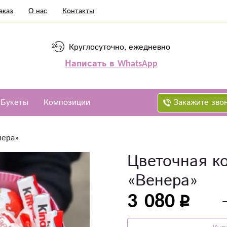
аказ
О нас
Контакты
Круглосуточно, ежедневно
Написать в WhatsApp
Закажите зво
Букеты
Композиции
нера»
Цветочная к
«Венера»
3 080