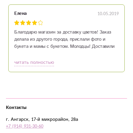
10.05.2019
Елена
Благодарю магазин за доставку цветов! Заказ
делала из другого города, прислали фото и
букета и мамы с букетом. Молодцы! Доставили
своевременно. Цветочки свежие помогли
выбрать открыточку и подписали. Очень
читать полностью
рекомендую! Девочки, одно пожелание следите
за ассортимента цветов в наличии, если уж
указано на сайте три цвета гвоздик, то в наличии
должно быть как минимум два, не один. А в
остальном все
Контакты
г. Ангарск, 17-й микрорайон, 28а
+7 (914) 931-30-60