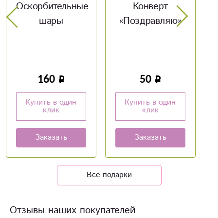
Оскорбительные
Конверт
шары
«Поздравляю»
иг
160
50
Купить в один
Купить в один
Ку
клик
клик
Заказать
Заказать
Все подарки
Отзывы наших покупателей