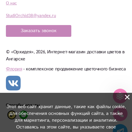
О нас
StudiOrchid38@yandex.ru
Заказать звонок
©
«Орхидея»
, 2026, Интернет-магазин доставки цветов в
Ангарске
Флория
- комплексное продвижение цветочного бизнеса
×
Способы оплаты
Этот веб-сайт хранит данные, такие как файлы cookie,
для обеспечения основных функций сайта, а также
для маркетинга, персонализации и аналитики.
Оставаясь на этом сайте, вы указываете свое