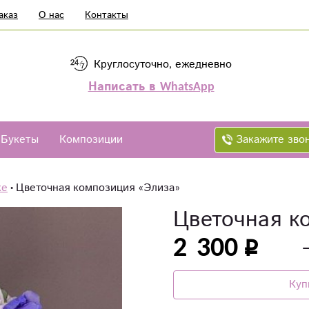
аказ
О нас
Контакты
Круглосуточно, ежедневно
Написать в WhatsApp
Закажите зво
Букеты
Композиции
ке
Цветочная композиция «Элиза»
Цветочная к
2 300
Куп