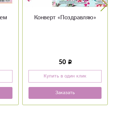
яю»
Мягкая игрушка Пингвин
Ос
2 100
Купить в один клик
Заказать