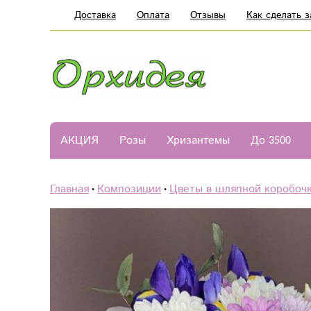
Доставка
Оплата
Отзывы
Как сделать з
АКЦИЯ
Розы
Хризантемы
До 3500
Главная
Композиции
Цветы в шляпной коробоч