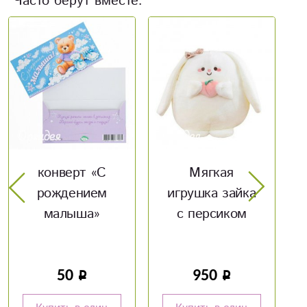
Часто берут вместе:
Н
Мягкая
Конверт
игрушка зайка
«Любимой
с персиком
мамочке»
950
50