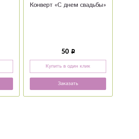
дьбы»
Мягкая игрушка Сова
Цве
Во
850
Купить в один клик
Заказать