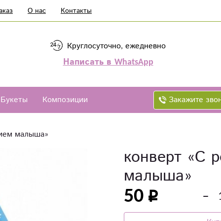
аказ
О нас
Контакты
Круглосуточно, ежедневно
Написать в WhatsApp
Закажите зво
Букеты
Композиции
нием малыша»
конверт «С 
малыша»
50