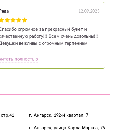
12.09.2023
Рада
Спасибо огромное за прекрасный букет и
качественную работу!!! Всем очень довольны!!!
Девушки вежливы с огромным терпением,
отзывчивы, обладающие чуткостью и хорошим
вкусом, всегда помогут подобрать и составить
читать полностью
восхитительную композицию!!! Браво мастерам
своего дела!!!
 стр.41
г. Ангарск, 192-й квартал, 7
г. Ангарск, улица Карла Маркса, 75