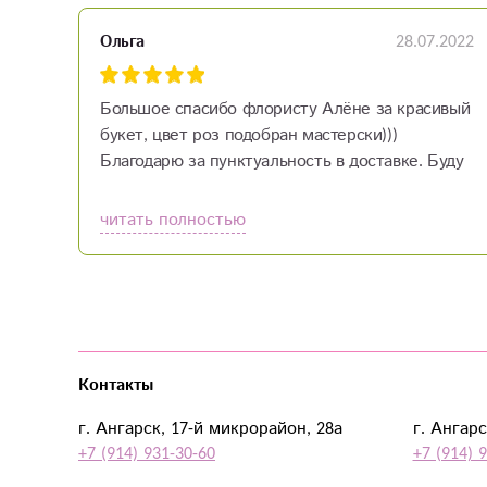
28.07.2022
Ольга
Большое спасибо флористу Алёне за красивый
букет, цвет роз подобран мастерски)))
Благодарю за пунктуальность в доставке. Буду
при необходимости обращаться к вам и
друзьям посоветую. Желаю проЦВЕТания и
читать полностью
успеха в бизнесе!!!
Контакты
г. Ангарск, 17-й микрорайон, 28а
г. Ангарс
+7 (914) 931-30-60
+7 (914) 