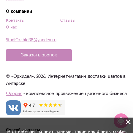
О компании
Контакты
Отзывы
О нас
StudiOrchid38@yandex.ru
Заказать звонок
©
«Орхидея»
, 2026, Интернет-магазин доставки цветов в
Ангарске
Флория
- комплексное продвижение цветочного бизнеса
×
Способы оплаты
Этот веб-сайт хранит данные, такие как файлы cookie,