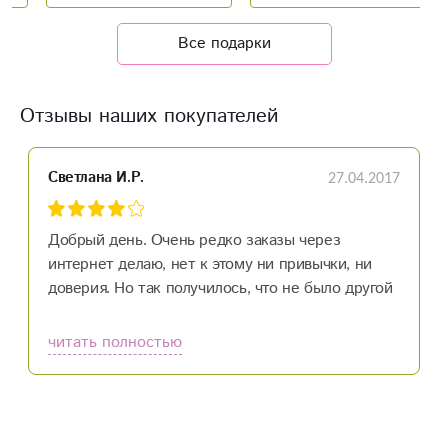
Все подарки
Отзывы наших покупателей
27.04.2017
Светлана И.Р.
Добрый день. Очень редко заказы через
интернет делаю, нет к этому ни привычки, ни
доверия. Но так получилось, что не было другой
возможности — срочно надо было врачу
передать подарок,и вот этот сайт выручил,
читать полностью
спасибо, очень удобно, я довольна.
Консультируете здорово, очень четко и
профессионально, приятно, когда
разговариваешь с человеком, понимающим в