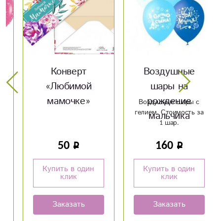
Конверт
Воздушные
«Любимой
шары на
мамочке»
рождение
Воздушные шары с
гелием. Стоимость за
мальчика
1 шар.
50
160
Купить в один
Купить в один
клик
клик
Заказать
Заказать