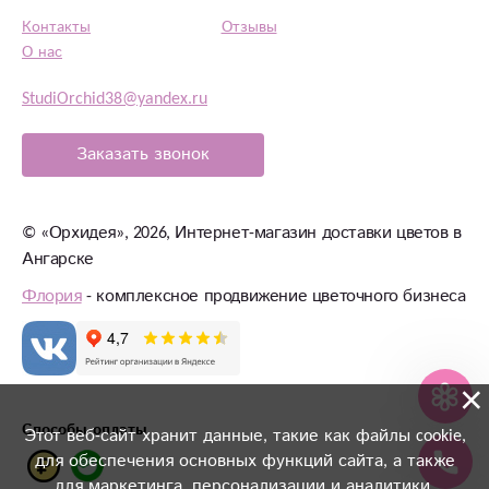
Контакты
Отзывы
О нас
StudiOrchid38@yandex.ru
Заказать звонок
©
«Орхидея»
, 2026, Интернет-магазин доставки цветов в
Ангарске
Флория
- комплексное продвижение цветочного бизнеса
×
Способы оплаты
Этот веб-сайт хранит данные, такие как файлы cookie,
для обеспечения основных функций сайта, а также
для маркетинга, персонализации и аналитики.