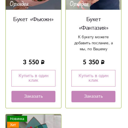
Букет «Фьюжн»
Букет
«Фантазия»
К букету можете
добавить послание, а
мы, по Вашему
желанию, можем
3 550
5 350
написать его на
красивой открытке!
Купить в один
Купить в один
клик
клик
Заказать
Заказать
Новинка
Хит