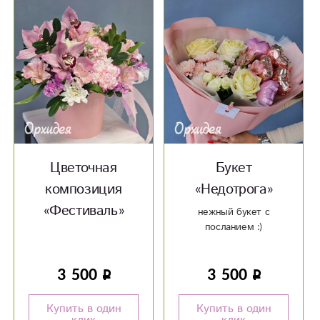
Цветочная
Букет
композиция
«Недотрога»
«‎Фестиваль»‎
нежный букет с
посланием :)
3 500
3 500
Купить в один
Купить в один