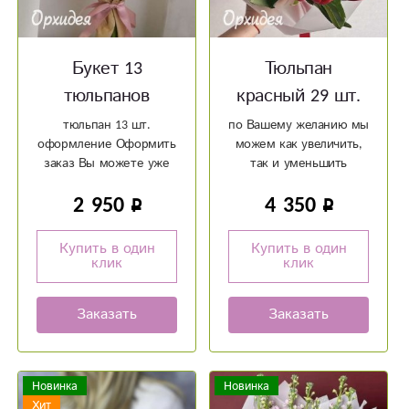
Букет 13
Тюльпан
тюльпанов
красный 29 шт.
тюльпан 13 шт.
по Вашему желанию мы
оформление Оформить
можем как увеличить,
заказ Вы можете уже
так и уменьшить
сейчас - доставим 8
количество цветка
2 950
4 350
марта. Успевайте
Успевайте сделать
сделать заказ по
заказ по специальному
специальному
предложению до 6
Купить в один
Купить в один
предложению до 6
марта. Оформить заказ
клик
клик
марта.
Вы можете уже сейчас
- доставим 8 марта.
Заказать
Заказать
Новинка
Новинка
Хит