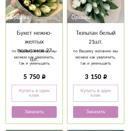
Букет нежно-
Тюльпан белый
желтых
21шт.
тюльпанов 27
по Вашему желанию мы
по Вашему желанию мы
можем как увеличить,
можем как увеличить,
шт.
так и уменьшить
так и уменьшить
количество цветка
количество цветка
5 750
3 150
Успевайте сделать
заказ по специальному
предложению до 6
Купить в один
Купить в один
марта.
клик
клик
Заказать
Заказать