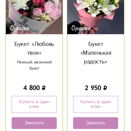
Букет «Любовь
Букет
твоя»
«Маленькая
радость»
Нежный, весенний
букет
4 800
2 950
Купить в один
Купить в один
клик
клик
Заказать
Заказать