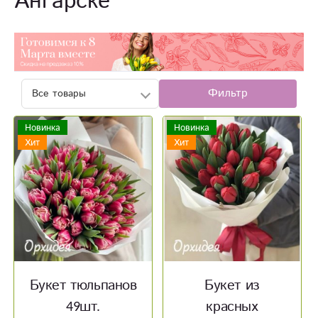
Ангарске
Фильтр
Новинка
Новинка
Хит
Хит
Букет тюльпанов
Букет из
49шт.
красных