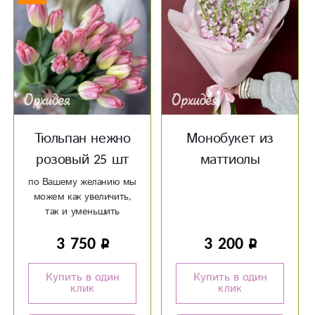
Тюльпан нежно
Монобукет из
розовый 25 шт
маттиолы
по Вашему желанию мы
можем как увеличить,
так и уменьшить
количество цветка
3 750
3 200
Успевайте сделать
заказ по специальному
предложению до 6
Купить в один
Купить в один
марта. Оформить заказ
клик
клик
Вы можете уже сейчас
- доставим 8 марта.