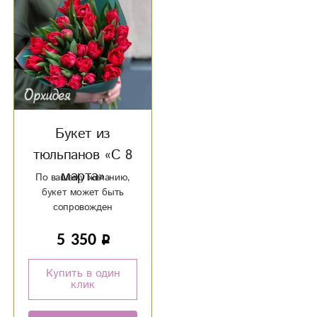
Букет из
тюльпанов «С 8
марта»
По вашему желанию,
букет может быть
сопровожден
открыткой с вашим
5 350
текстом
Купить в один
клик