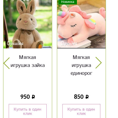
Новинка
Мягкая
конверт «С
игрушка
рождением
единорог
малыша»
850
50
Купить в один
Купить в один
клик
клик