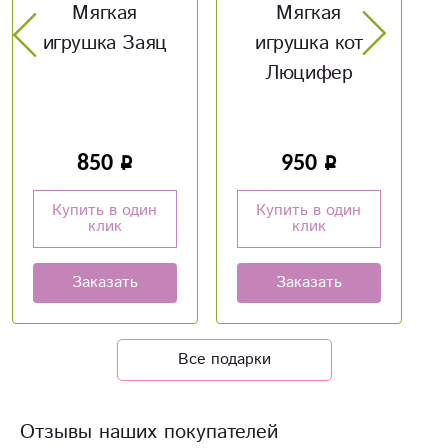
Мягкая
Мягкая
аяц
игрушка кот
игрушка кот с
Люцифер
авокадо
950
950
дин
Купить в один
Купить в один
клик
клик
Заказать
Заказать
Все подарки
Отзывы наших покупателей