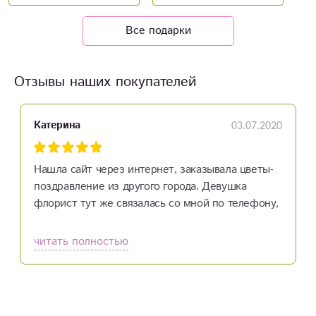
Все подарки
Отзывы наших покупателей
03.07.2020
Катерина
Нашла сайт через интернет, заказывала цветы-
поздравление из другого города. Девушка
флорист тут же связалась со мной по телефону,
очень приятно было с ней разговаривать (что
немаловажно) Фото цветов отправили в ватсапе,
читать полностью
устроил вариант, заказала, доставили во время.
Спасибо огромное!!!!!!!