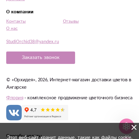
О компании
Контакты
Отзывы
О нас
StudiOrchid38@yandex.ru
Заказать звонок
©
«Орхидея»
, 2026, Интернет-магазин доставки цветов в
Ангарске
Флория
- комплексное продвижение цветочного бизнеса
×
Способы оплаты
Этот веб-сайт хранит данные, такие как файлы cookie,