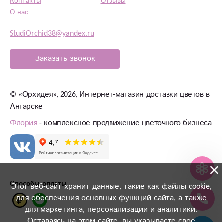
Контакты
Отзывы
О нас
StudiOrchid38@yandex.ru
Заказать звонок
©
«Орхидея»
, 2026, Интернет-магазин доставки цветов в
Ангарске
Флория
- комплексное продвижение цветочного бизнеса
×
Способы оплаты
Этот веб-сайт хранит данные, такие как файлы cookie,
для обеспечения основных функций сайта, а также
для маркетинга, персонализации и аналитики.
Оставаясь на этом сайте, вы указываете свое